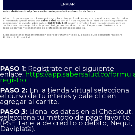
ENVIAR
Aviso de Privacidad y Consentimiento para la Recolección de Datos
Al completar y enviar este formulario, usted acepta que los datos proporcionados sean recolectados,
almacenados y utilizados por
sabersalud.co
con el fin de mejorar la calidad del servicio y ofrecerle
información relevante sobre salud.
sabersalud.co
se compromete a tratar sus datos personales
conforme a nuestra política de privacidad, garantizando su protección y el cumplimiento de la
legislación vigente en materia de protección de datos personales.
Si desea obtener más información sobre el tratamiento de sus datos, puede consultar nuestra
Política de Privacidad
.
PASO 1:
Regístrate en el siguiente
enlace:
https://app.sabersalud.co/formula
registro
PASO 2:
En la tienda virtual selecciona
el curso de tu interés y dale clic en
agregar al carrito.
PASO 3:
Llena los datos en el Checkout,
selecciona tu método de pago favorito
(PSE, tarjeta de crédito o débito, Nequi,
Daviplata).