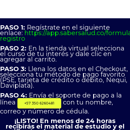
PASO 1:
Regístrate en el siguiente
enlace:
https://app.sabersalud.co/formula
registro
PASO 2:
En la tienda virtual selecciona
el curso de tu interés y dale clic en
agregar al carrito.
PASO 3:
Llena los datos en el Checkout,
selecciona tu método de pago favorito
(PSE, tarjeta de crédito o débito, Nequi,
Daviplata).
PASO 4:
Envía el soporte de pago a la
línea
con tu nombre,
+57 350 6260481
correo y número de cédula.
¡LISTO! En menos de 24 horas
recibirás el material de estudio y el