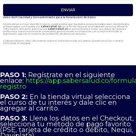
ENVIAR
Aviso de Privacidad y Consentimiento para la Recolección de Datos
Al completar y enviar este formulario, usted acepta que los datos proporcionados sean recolectados,
almacenados y utilizados por
sabersalud.co
con el fin de mejorar la calidad del servicio y ofrecerle
información relevante sobre salud.
sabersalud.co
se compromete a tratar sus datos personales
conforme a nuestra política de privacidad, garantizando su protección y el cumplimiento de la
legislación vigente en materia de protección de datos personales.
Si desea obtener más información sobre el tratamiento de sus datos, puede consultar nuestra
Política de Privacidad
.
PASO 1:
Regístrate en el siguiente
enlace:
https://app.sabersalud.co/formula
registro
PASO 2:
En la tienda virtual selecciona
el curso de tu interés y dale clic en
agregar al carrito.
PASO 3:
Llena los datos en el Checkout,
selecciona tu método de pago favorito
(PSE, tarjeta de crédito o débito, Nequi,
Daviplata).